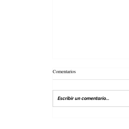
Comentarios
Escribir un comentario...
Nuevos aranceles de EE. UU. y
su impacto en Colombia