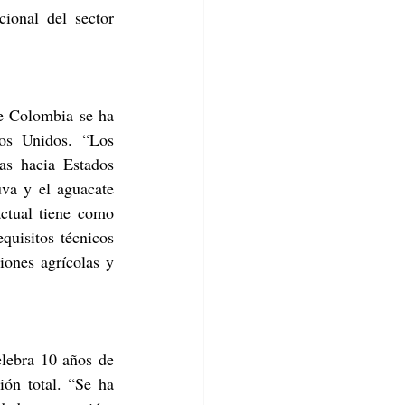
ional del sector 
e Colombia se ha 
os Unidos. “Los 
s hacia Estados 
va y el aguacate 
ctual tiene como 
uisitos técnicos 
ones agrícolas y 
lebra 10 años de 
ón total. “Se ha 