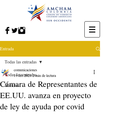
Entrada
Todas las entradas
comunicaciones
Todas las entradas
19 feb 2021
2 min de lectura
Cámara de Representantes de
Noticias
EE.UU. avanza en proyecto
de ley de ayuda por covid