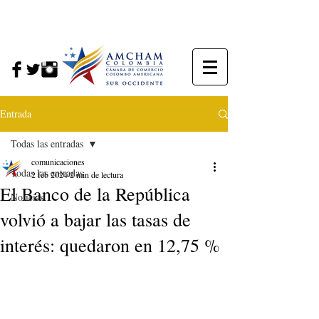
Entrada
Todas las entradas
comunicaciones
Todas las entradas
2 feb 2024
2 min de lectura
El Banco de la República
Noticias
volvió a bajar las tasas de
interés: quedaron en 12,75 %