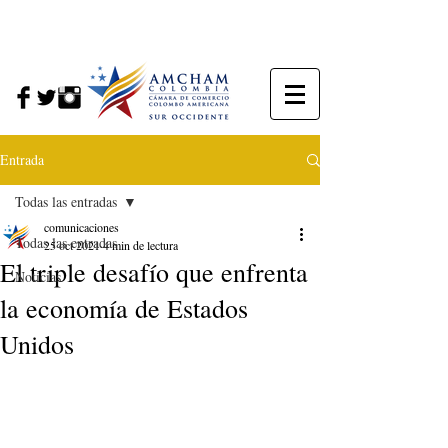
Entrada
Todas las entradas
comunicaciones
Todas las entradas
25 oct 2021
4 min de lectura
El triple desafío que enfrenta
Noticias
la economía de Estados
Unidos