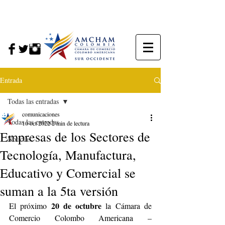
Entrada
Todas las entradas
comunicaciones
Todas las entradas
10 oct 2022
2 min de lectura
Empresas de los Sectores de
Noticias
Tecnología, Manufactura,
Educativo y Comercial se
suman a la 5ta versión
20 de octubre
El próximo 
 la Cámara de 
Comercio Colombo Americana – 