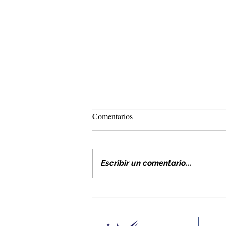
Comentarios
Escribir un comentario...
Nuevos aranceles de EE. UU. y
su impacto en Colombia