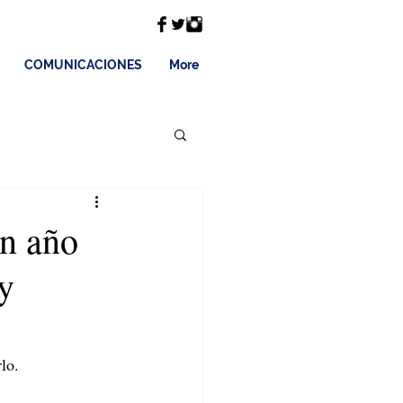
COMUNICACIONES
More
un año
 y
lo.