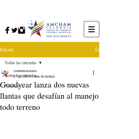
Entrada
Todas las entradas
comunicaciones
Todas las entradas
27 jul 2024
1 min de lectura
Goodyear lanza dos nuevas
Noticias
llantas que desafían al manejo
todo terreno