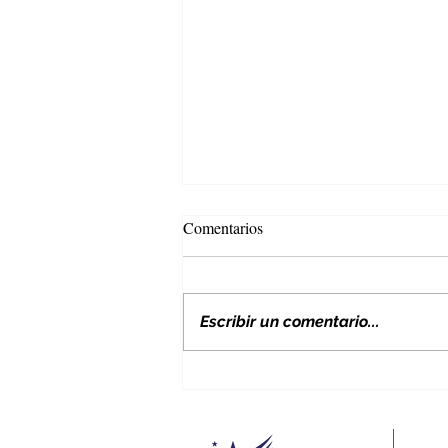
Comentarios
Escribir un comentario...
Nuevos aranceles de EE. UU. y
su impacto en Colombia