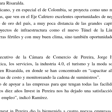
ara Risaralda.
icano, y en especial el de Colombia, se proyecta como uno mu
as, que ven en el Eje Cafetero excelentes oportunidades de neg
o de oro del país, a muy poca distancia de las grandes capit
oyectos de infraestructura como el nuevo Túnel de la Líne
erras fértiles y con muy buen clima, sino también oportunidad
ejecutivo de la Cámara de Comercio de Pereira, Jorge I
stica, los servicios, la industria 4.0, el turismo y la moda s
 en Risaralda, en donde se han concentrado en “capacitar al
mas de costo y monitoreando la cadena de suministros”.
de apoyar a las empresas para que tengan todas las facilida
mos diez años Invest in Pereira nos ha dejado una satisfacci
e empleo”, indicó Ramírez.
nvest in Pereira dio la bienvenida a cuatro nuevas empresas,