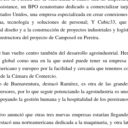
sistance, un BPO ecuatoriano dedicado a comercializar tarjet
stados Unidos, una empresa especializada en crear conexiones
ma, tecnología y soluciones de personal; Y Cubic33, que
l diseño y a la construcción de proyectos industriales y logís
nstructora del proyecto de Camposol en Pereira.
e han vuelto centro también del desarrollo agroindustrial. He
 global como una en la que usted puede tener su empresa 
ericano y europeo por la facilidad y cercanía que tenemos con
o de la Cámara de Comercio.
o de Buenaventura, destacó Ramírez, es otra de las grandes
versores, por lo que seguir potenciando la agroindustria es uno 
apoyando la gestión humana y la hospitalidad de los pereirano
tivo anunció que otras tres nuevas empresas estarían llegand
estacó una norteamericana dedicada a la maquinaria, y otra la