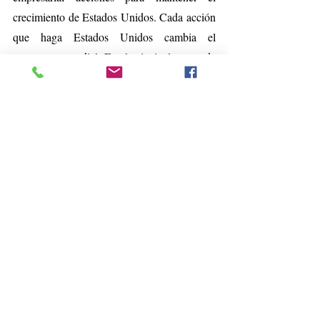
crecimiento de Estados Unidos. Cada acción 
que haga Estados Unidos cambia el 
panorama mundial. Es el principal motor de 
la economía internacional, y las entidades 
siguen creciendo, aunque lo hagan 
lentamente”.
Y concluye Lacouture: “Si bien los primeros 
el proceso de 
meses del año serán difíciles, 
recuperación económica mostrará un 
cambio en abril en Estados Unidos y el 
resto del mundo
, ligado a la vacunación y 
la contención de la pandemia”.
Disponible 
aquí