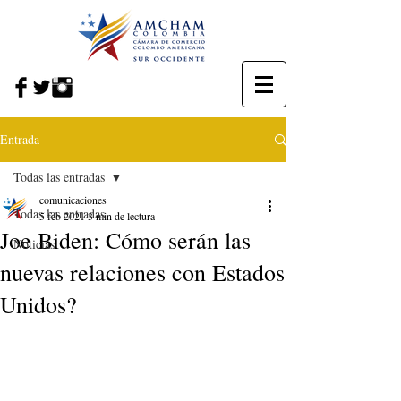
Entrada
Todas las entradas
comunicaciones
Todas las entradas
5 feb 2021
3 min de lectura
Joe Biden: Cómo serán las
Noticias
nuevas relaciones con Estados
Unidos?