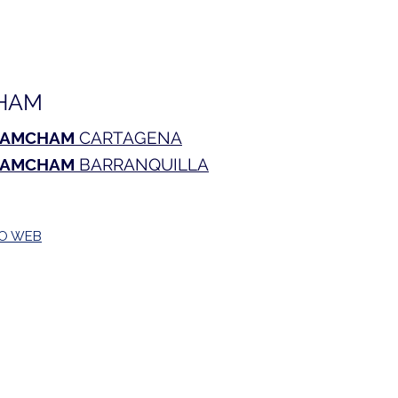
mbia: un nuevo comienzo
olombia, pero espera
es concretos
HAM
AMCHAM
CARTAGENA
AMCHAM
BARRANQUILLA
TO WEB