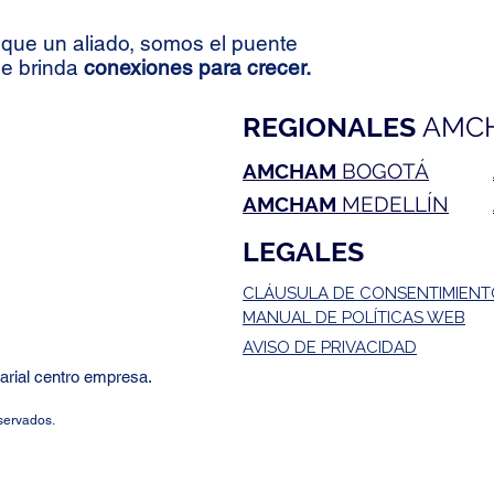
seguridad entre EE. UU. y
Colo
Colombia
con C
que un aliado, somos el puente
avanc
le brinda
conexiones para crecer.
REGIONALES
AMC
AMCHAM
BOGOTÁ
AMCHAM
MEDELLÍN
LEGALES
CLÁUSULA DE CONSENTIMIEN
MANUAL DE POLÍTICAS WEB
AVISO DE PRIVACIDAD
rial centro empresa.
servados.