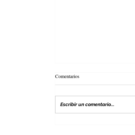
Comentarios
Escribir un comentario...
Nuevos aranceles de EE. UU. y
su impacto en Colombia