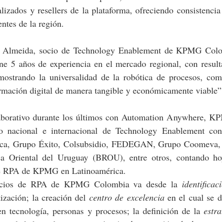
lizados y resellers de la plataforma, ofreciendo consistencia 
ntes de la región.
n Almeida, socio de Technology Enablement de KPMG Colo
ne 5 años de experiencia en el mercado regional, con resulta
, mostrando la universalidad de la robótica de procesos, com
formación digital de manera tangible y económicamente viable”
laborativo durante los últimos con Automation Anywhere, 
io nacional e internacional de Technology Enablement co
ica, Grupo Éxito, Colsubsidio, FEDEGAN, Grupo Coomeva, Cl
a Oriental del Uruguay (BROU), entre otros, contando hoy
de RPA de KPMG en Latinoamérica. 
rvicios de RPA de KPMG Colombia va desde la 
identificac
ización; la creación del 
centro de excelencia
 en el cual se d
 tecnología, personas y procesos; la definición de la 
estr