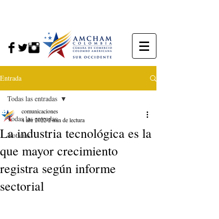
Entrada
Todas las entradas
comunicaciones
Todas las entradas
4 abr 2022
2 min de lectura
La industria tecnológica es la
Noticias
que mayor crecimiento
registra según informe
sectorial