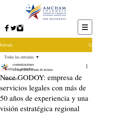
Entrada
Todas las entradas
comunicaciones
Todas las entradas
10 sept 2025
2 min de lectura
Nace GODOY: empresa de
Noticias
servicios legales con más de
50 años de experiencia y una
visión estratégica regional