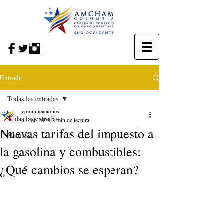
Entrada
Todas las entradas
comunicaciones
Todas las entradas
11 feb 2024
2 min de lectura
Nuevas tarifas del impuesto a
Noticias
la gasolina y combustibles:
¿Qué cambios se esperan?