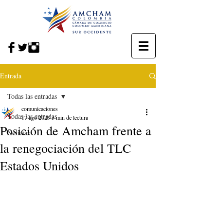
Entrada
Todas las entradas
comunicaciones
Todas las entradas
17 ago 2023
3 min de lectura
Posición de Amcham frente a
Noticias
la renegociación del TLC
Estados Unidos