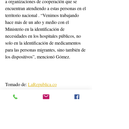
a organizaciones de cooperación que se 
encuentran atendiendo a estas personas en el 
territorio nacional . “Venimos trabajando 
hace más de un año y medio con el 
Ministerio en la identificación de 
necesidades en los hospitales públicos, no 
solo en la identificación de medicamentos 
para las personas migrantes, sino también de 
los dispositivos”, mencionó Gómez.
Tomado de: 
LaRepublica.co
Disponible en: 
https://www.larepublica.co/empresas/tq-
abbott-y-genfar-entre-las-farmaceuticas-que-
apoyan-al-banco-de-medicamentos-2995044