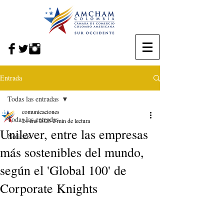
Entrada
Todas las entradas
comunicaciones
Todas las entradas
24 ene 2025
2 min de lectura
Unilever, entre las empresas
Noticias
más sostenibles del mundo,
según el 'Global 100' de
Corporate Knights