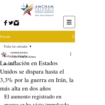
Entrada
Todas las entradas
comunicaciones
Todas las entradas
10 abr
2 min de lectura
La inflación en Estados
Noticias
Unidos se dispara hasta el
3,3% por la guerra en Irán, la
más alta en dos años
El aumento registrado en 
marzo se ha visto impulsado 