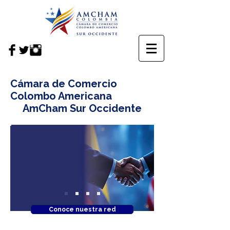
Cámara de Comercio
Colombo Americana
AmCham Sur Occidente
AmCham Sur Occidente es una
asociación empresarial
sin ánimo de lucro fundada en 1962, que
impulsa relaciones comerciales y de
inversión con visión binacional.
Conoce nuestra red