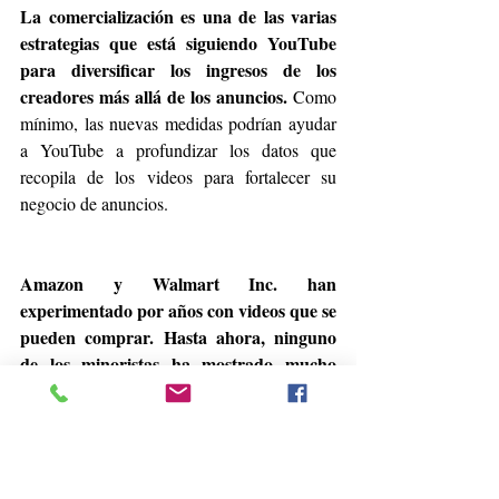
La comercialización es una de las varias 
estrategias que está siguiendo YouTube 
para diversificar los ingresos de los 
creadores más allá de los anuncios.
 Como 
mínimo, las nuevas medidas podrían ayudar 
a YouTube a profundizar los datos que 
recopila de los videos para fortalecer su 
negocio de anuncios.
Amazon y Walmart Inc. han 
experimentado por años con videos que se 
pueden comprar. Hasta ahora, ninguno 
de los minoristas ha mostrado mucho 
progreso.
 En China, sin embargo, este 
modelo de negocio ha despegado. En 
Douyin, la versión china de TikTok, los 
influencers usan videos transmitidos en vivo 
para vender artículos, desde lápices labiales 