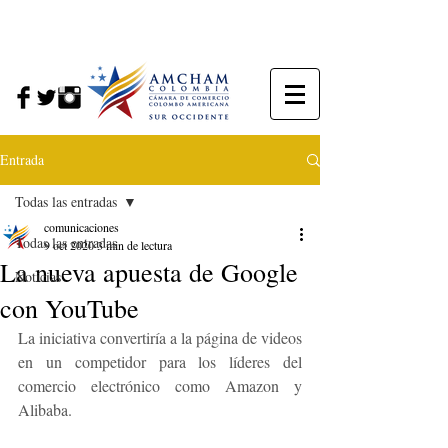
Entrada
Todas las entradas
comunicaciones
Todas las entradas
9 oct 2020
3 min de lectura
La nueva apuesta de Google
Noticias
con YouTube
La iniciativa convertiría a la página de videos 
en un competidor para los líderes del 
comercio electrónico como Amazon y 
Alibaba.