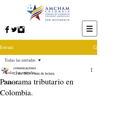
Entrada
Todas las entradas
comunicaciones
Todas las entradas
12 abr 2021
4 min de lectura
Panorama tributario en
Noticias
Colombia.