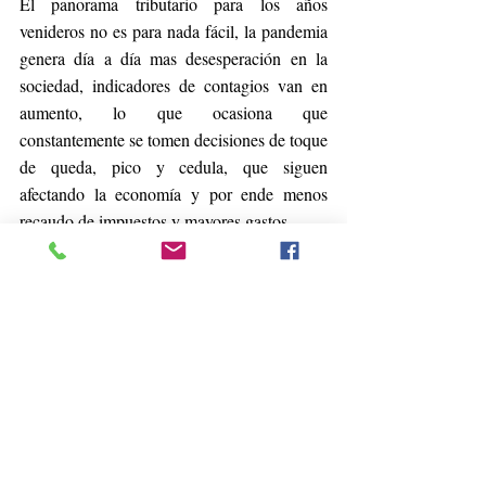
El panorama tributario para los años 
venideros no es para nada fácil, la pandemia 
genera día a día mas desesperación en la 
sociedad, indicadores de contagios van en 
aumento, lo que ocasiona que 
constantemente se tomen decisiones de toque 
de queda, pico y cedula, que siguen 
afectando la economía y por ende menos 
recaudo de impuestos y mayores gastos. 
En este sentido las Universidades requieren 
procesos de transformación y trabajo 
colaborativo para aunar esfuerzos para la 
realización de estudios y análisis que reflejen 
las realidades del entorno, con el propósito 
de hacerle aportes a la sociedad, es por ello 
que el programa de Contaduría Pública, 
junto a los programas de Economía, 
Administración de Negocios, Mercadeo y 