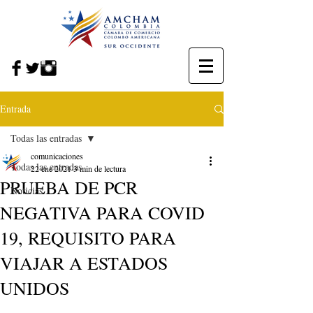
Entrada
Todas las entradas
comunicaciones
Todas las entradas
22 ene 2021
3 min de lectura
PRUEBA DE PCR
Noticias
NEGATIVA PARA COVID
19, REQUISITO PARA
VIAJAR A ESTADOS
UNIDOS