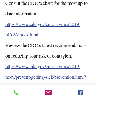
Consult the CDC website for the most up-to-
date information. 
https://www.cdc.gov/coronavirus/2019-
nCoV/index.html
Review the CDC’s latest recommendations 
on reducing your risk of contagion. 
https://www.cdc.gov/coronavirus/2019-
ncov/prevent-getting-sick/prevention.html?
CDC_AA_refVal=https%3A%2F%2Fwww.
cdc.gov%2Fcoronavirus%2F2019-
ncov%2Fprepare%2Fprevention.html
Review the State Department’s guidance on 
travel during the COVID-19 pandemic. 