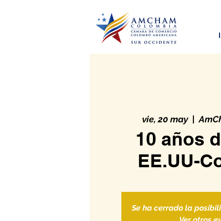
vie, 20 may
  |  
AmCh
10 años d
EE.UU-C
Se ha cerrado la posibil
Ver otros e