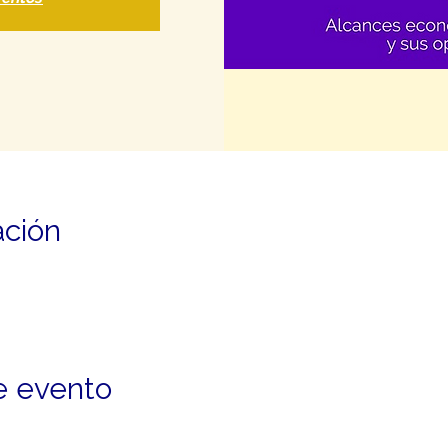
ación
e evento