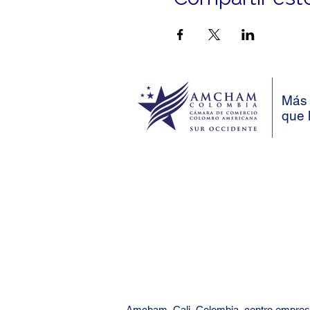
Más 
que 
Amcham, Cali, Colombia, centro empresa