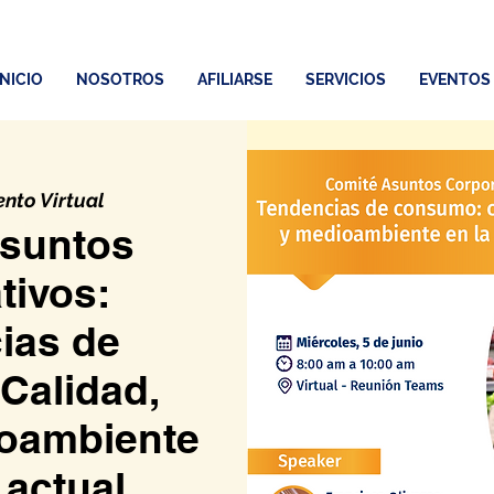
INICIO
NOSOTROS
AFILIARSE
SERVICIOS
EVENTOS
ento Virtual
suntos
tivos:
ias de
Calidad,
ioambiente
 actual