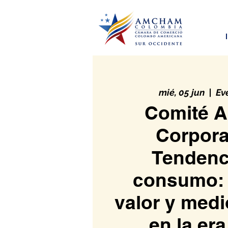
mié, 05 jun
  |  
Ev
Comité A
Corpora
Tendenc
consumo: 
valor y med
en la era