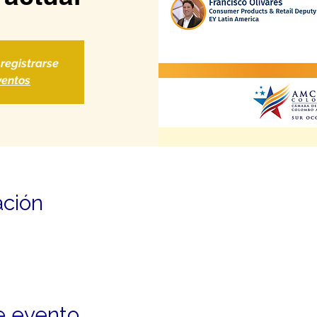
 registrarse
ventos
ación
e evento