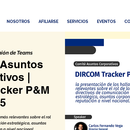
NOSOTROS
AFILIARSE
SERVICIOS
EVENTOS
CO
ión de Teams
 Asuntos
ivos |
acker P&M
5
más relevantes sobre el rol
ión estratégica, asuntos
n a nivel nacional.