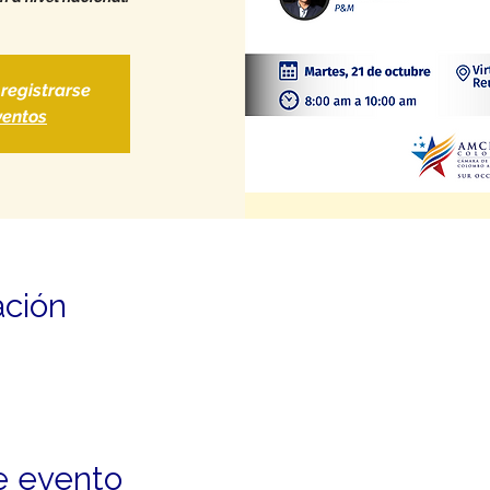
 registrarse
ventos
ación
e evento