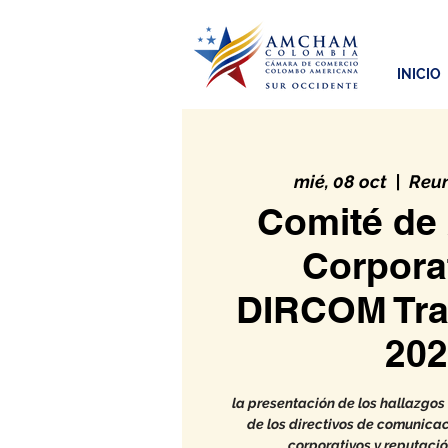
INICIO
mié, 08 oct
  |  
Reun
Comité de
Corporat
DIRCOM Tr
202
la presentación de los hallazgos 
de los directivos de comunicac
corporativos y reputació