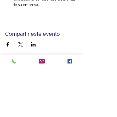
de su empresa.
Compartir este evento
Más que un aliado, somos el puente que le
brinda
conexiones para crecer.