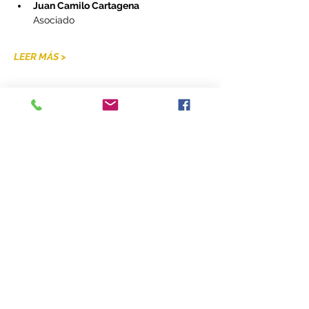
Juan Camilo Cartagena
Asociado 
LEER MÁS >
Compartir este evento
Más que un aliado, somos el puente que le
brinda
conexiones para crecer.