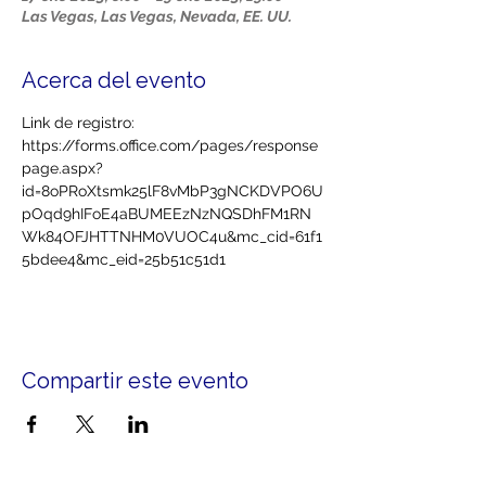
Las Vegas, Las Vegas, Nevada, EE. UU.
Acerca del evento
Link de registro: 
https://forms.office.com/pages/response
page.aspx?
id=8oPRoXtsmk25lF8vMbP3gNCKDVPO6U
pOqd9hIFoE4aBUMEEzNzNQSDhFM1RN
Wk84OFJHTTNHM0VUOC4u&mc_cid=61f1
5bdee4&mc_eid=25b51c51d1
Compartir este evento