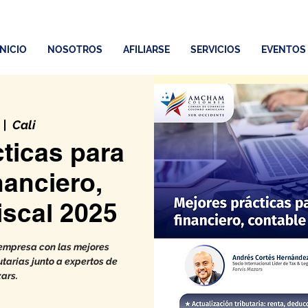
INICIO
NOSOTROS
AFILIARSE
SERVICIOS
EVENTOS
  |  
Cali
ticas para
inanciero,
iscal 2025
 empresa con las mejores
utarias junto a expertos de
ars.