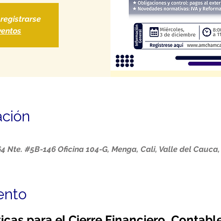
 registrarse
ventos
ación
64 Nte. #5B-146 Oficina 104-G, Menga, Cali, Valle del Cauca
ento
icas para el Cierre Financiero, Contable