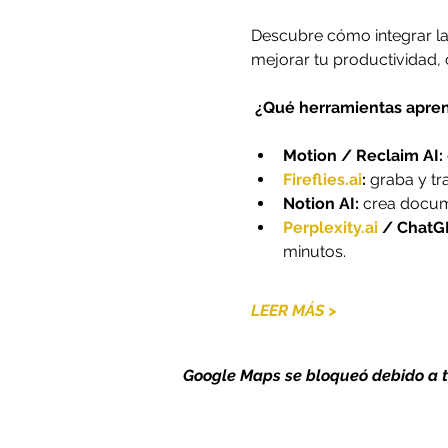
Descubre cómo integrar la I
mejorar tu productividad,
¿Qué herramientas apren
Motion / Reclaim AI:
Fireflies.ai
:
 graba y tr
Notion AI:
 crea docum
Perplexity.ai
 / ChatG
minutos.
LEER MÁS >
Google Maps se bloqueó debido a tu