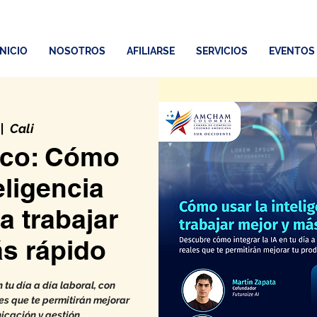
INICIO
NOSOTROS
AFILIARSE
SERVICIOS
EVENTOS
 |  
Cali
tico: Cómo
eligencia
ra trabajar
s rápido
 tu día a día laboral, con
es que te permitirán mejorar
icación y gestión.