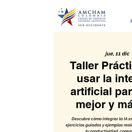
jue, 11 dic
 
Taller Prác
usar la int
artificial pa
mejor y má
Descubre cómo integrar la IA en
ejercicios guiados y ejemplos real
tu productividad, comun