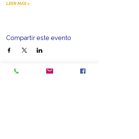
LEER MÁS >
Compartir este evento
Más que un aliado, somos el puente que le
brinda
conexiones para crecer.