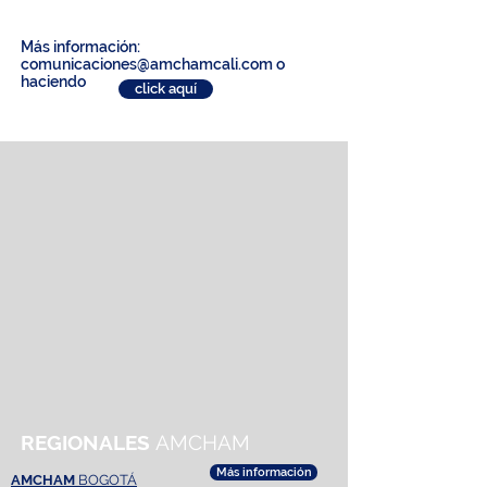
permittáir llegar a nuevos client
Más información:
comunicaciones@amchamcali.com
o
haciendo
click aquí
REGIONALES
AMCHAM
Más información
AMCHAM
BOGOTÁ