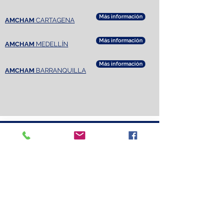
Más información
AMCHAM
CARTAGENA
Más información
AMCHAM
MEDELLÍN
Más información
AMCHAM
BARRANQUILLA
© 2020 Todos los derechos reservados.
Amcham, Cali, Colombia, centro empresarial
centro empresa.
CLÁUSULA DE CONSENTIMIENTO WEB
MANUAL DE POLÍTICAS WEB
AVISO DE PRIVACIDAD