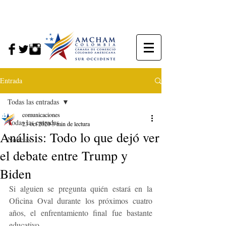
Entrada
Todas las entradas
comunicaciones
Todas las entradas
23 oct 2020
3 min de lectura
Análisis: Todo lo que dejó ver
Noticias
el debate entre Trump y
Biden
Si alguien se pregunta quién estará en la 
Oficina Oval durante los próximos cuatro 
años, el enfrentamiento final fue bastante 
educativo.