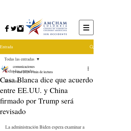
Entrada
Todas las entradas
comunicaciones
Todas las entradas
29 ene 2021
1 min de lectura
Casa Blanca dice que acuerdo
Noticias
entre EE.UU. y China
firmado por Trump será
revisado
La administración Biden espera examinar a 