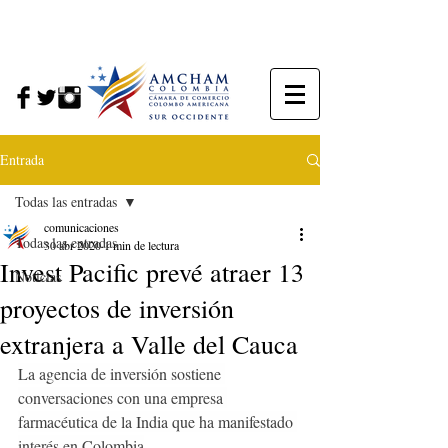
Entrada
Todas las entradas
comunicaciones
Todas las entradas
30 abr 2020
1 min de lectura
Invest Pacific prevé atraer 13
Noticias
proyectos de inversión
extranjera a Valle del Cauca
La agencia de inversión sostiene 
conversaciones con una empresa 
farmacéutica de la India que ha manifestado 
interés en Colombia