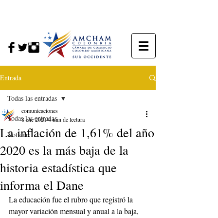
Entrada
Todas las entradas
comunicaciones
Todas las entradas
8 ene 2021
4 min de lectura
La inflación de 1,61% del año
Noticias
2020 es la más baja de la
historia estadística que
informa el Dane
La educación fue el rubro que registró la 
mayor variación mensual y anual a la baja, 