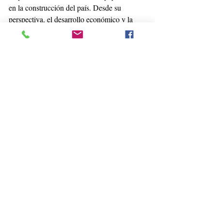
en la construcción del país. Desde su 
perspectiva, el desarrollo económico y la 
seguridad requieren una visión compartida 
entre empresas, trabajadores y Estado.
“Tenemos que ser pro-país. Hay que pensar 
en las nuevas generaciones, en la 
sostenibilidad y en construir un futuro que 
perdure”, afirmó. Para el directivo, el 
cambio comienza en las acciones cotidianas: 
“No hay que hacer cosas extraordinarias; 
más bien que cada cosa que hagamos sea 
extraordinaria. Así empezamos a construir 
algo distinto”.
Tomado de El Espectador