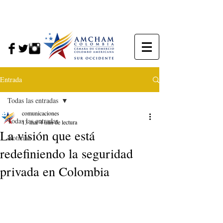
Entrada
Todas las entradas
comunicaciones
Todas las entradas
13 mar
4 min de lectura
La visión que está
Noticias
redefiniendo la seguridad
privada en Colombia