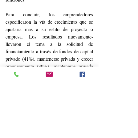
Para concluir, los emprendedores 
especificaron la vía de crecimiento que se 
ajustaría más a su estilo de proyecto o 
empresa. Los resultados nuevamente- 
llevaron el tema a la solicitud de 
financiamiento a través de fondos de capital 
privado (41%), mantenerse privada y crecer 
orgánicamente (39%), mantenerse privada 
(9%), procesos de fusión o adquisición entre 
empresas (7%), financiamiento en general 
(2%), generación de una OPI -venta acciones 
al público- (1%) y no sabe o no responde 
(1%). 
Para conocer el informe completo haga 
clic 
aquí