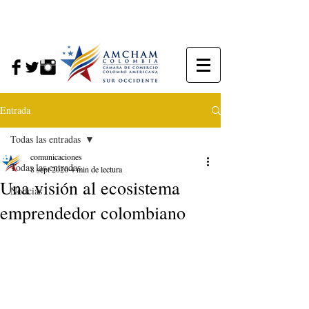
Entrada
Todas las entradas
comunicaciones
Todas las entradas
8 sept 2020
4 min de lectura
Una visión al ecosistema
Noticias
emprendedor colombiano