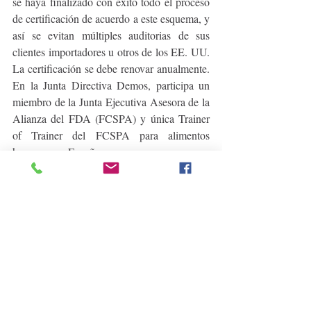
se haya finalizado con éxito todo el proceso 
de certificación de acuerdo a este esquema, y 
así se evitan múltiples auditorias de sus 
clientes importadores u otros de los EE. UU. 
La certificación se debe renovar anualmente. 
En la Junta Directiva Demos, participa un 
miembro de la Junta Ejecutiva Asesora de la 
Alianza del FDA (FCSPA) y única Trainer 
of Trainer del FCSPA para alimentos 
humanos en España..
Para más información:
Demos Global Group
Tania Martinez
Vicepresidente
Tel.: 305-670-0979
tm@demosglobal.es