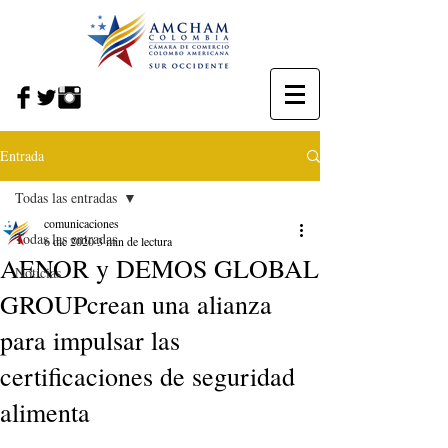
Entrada
Todas las entradas
comunicaciones
Todas las entradas
6 dic 2020
3 min de lectura
AENOR y DEMOS GLOBAL
Noticias
GROUPcrean una alianza
para impulsar las
certificaciones de seguridad
alimenta