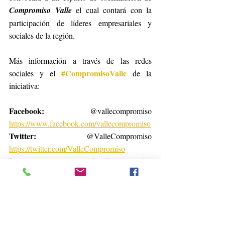
Compromiso Valle
 el cual contará con la 
participación de líderes empresariales y 
sociales de la región. 
Más información a través de las redes 
#CompromisoValle
sociales y el 
de la 
iniciativa:
Facebook:    
@vallecompromiso 
https://www.facebook.com/vallecompromiso
Twitter:         
@ValleCompromiso           
https://twitter.com/ValleCompromiso
Instagram:   
@vallecompromiso 
https://www.instagram.com/vallecompromis
o/