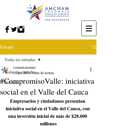
Entrada
Todas las entradas
comunicaciones
Todas las entradas
10 jun 2021
3 min de lectura
#CompromisoValle: iniciativa
Noticias
social en el Valle del Cauca
Empresarios y ciudadanos presentan 
iniciativa social en el Valle del Cauca, con 
una inversión inicial de más de $28.000 
millones