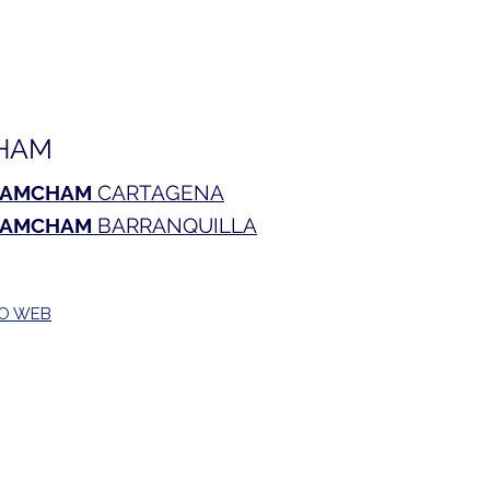
o de la relación con
mbia: un nuevo comienzo
olombia, pero espera
es concretos
HAM
AMCHAM
CARTAGENA
AMCHAM
BARRANQUILLA
TO WEB