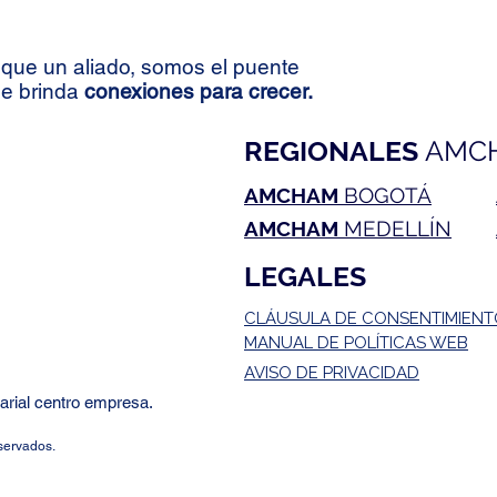
2.0"? Claves de la estrategia de
futur
seguridad entre EE. UU. y
Colo
Colombia
con C
que un aliado, somos el puente
avanc
le brinda
conexiones para crecer.
REGIONALES
AMC
AMCHAM
BOGOTÁ
AMCHAM
MEDELLÍN
LEGALES
CLÁUSULA DE CONSENTIMIEN
MANUAL DE POLÍTICAS WEB
AVISO DE PRIVACIDAD
rial centro empresa.
servados.