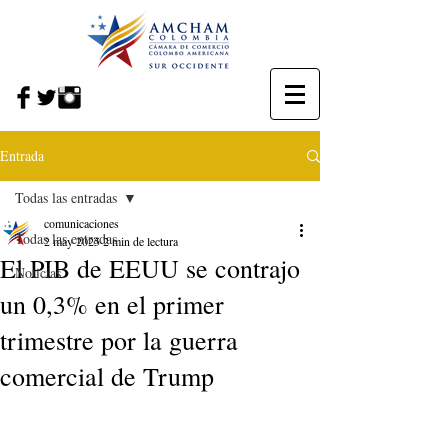
Entrada
Todas las entradas
comunicaciones
Todas las entradas
2 may 2025
2 min de lectura
El PIB de EEUU se contrajo
Noticias
un 0,3% en el primer
trimestre por la guerra
comercial de Trump