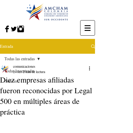
Entrada
Todas las entradas
comunicaciones
Todas las entradas
24 feb
2 min de lectura
Diez empresas afiliadas
Noticias
fueron reconocidas por Legal
500 en múltiples áreas de
práctica