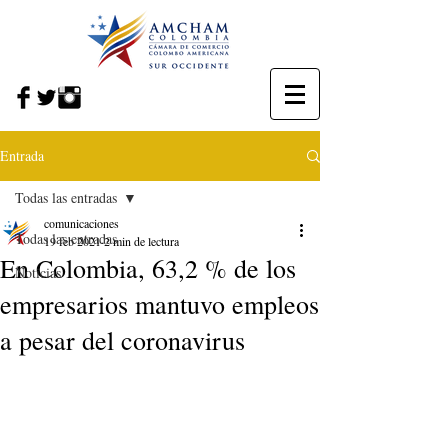
Entrada
Todas las entradas
comunicaciones
Todas las entradas
19 feb 2021
2 min de lectura
En Colombia, 63,2 % de los
Noticias
empresarios mantuvo empleos
a pesar del coronavirus