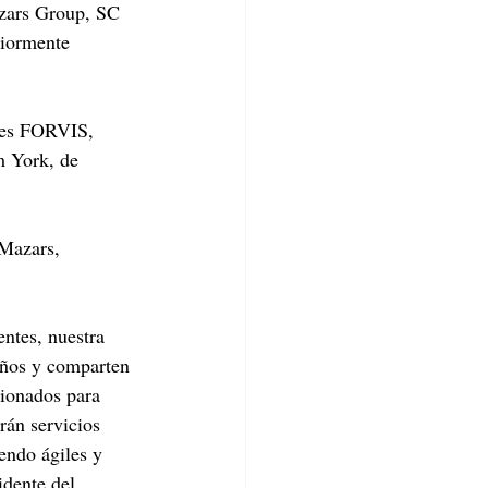
zars Group, SC 
iormente 
tes FORVIS, 
m York, de 
 Mazars, 
ntes, nuestra 
años y comparten 
cionados para 
rán servicios 
endo ágiles y 
idente del 