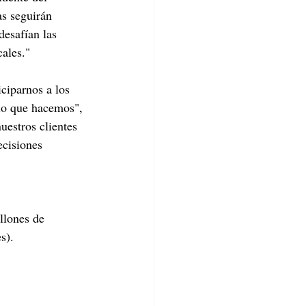
s seguirán 
desafían las 
cales."
ciparnos a los 
 lo que hacemos", 
estros clientes 
cisiones 
llones de 
s).