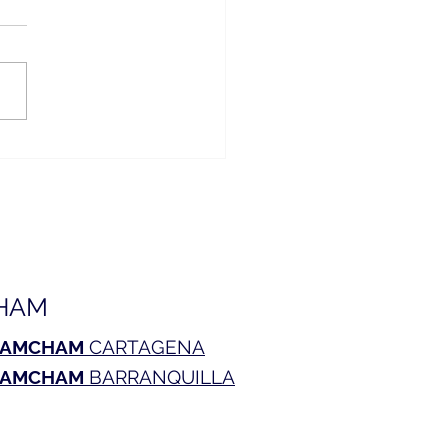
eso de EE.UU. analiza el
o de la relación con
mbia: un nuevo comienzo
olombia, pero espera
es concretos
HAM
AMCHAM
CARTAGENA
AMCHAM
BARRANQUILLA