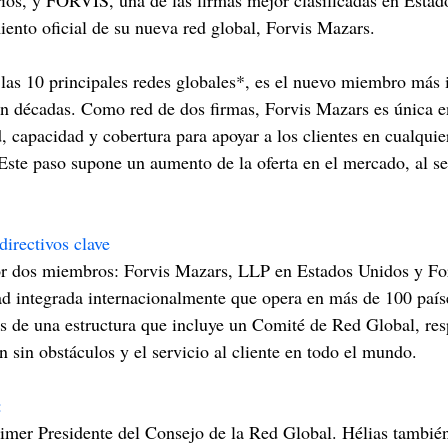
orios, y FORVIS, una de las firmas mejor clasificadas en Estad
iento oficial de su nueva red global, Forvis Mazars.
las 10 principales redes globales*, es el nuevo miembro más 
en décadas. Como red de dos firmas, Forvis Mazars es única e
, capacidad y cobertura para apoyar a los clientes en cualquier
te paso supone un aumento de la oferta en el mercado, al ser
directivos clave
or dos miembros: Forvis Mazars, LLP en Estados Unidos y Fo
 integrada internacionalmente que opera en más de 100 países
vés de una estructura que incluye un Comité de Red Global, re
n sin obstáculos y el servicio al cliente en todo el mundo.
:
rimer Presidente del Consejo de la Red Global. Hélias también