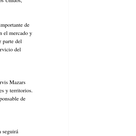
os Unidos, 
importante de 
n el mercado y 
 parte del 
vicio del 
rvis Mazars 
 y territorios. 
sponsable de 
 seguirá 