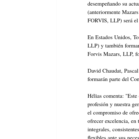
desempeñando su actua
(anteriormente Mazars
FORVIS, LLP) será el 
En Estados Unidos, T
LLP) y también formará
Forvis Mazars, LLP, f
David Chaudat, Pascal 
formarán parte del Con
Hélias comenta: "Este 
profesión y nuestra ge
el compromiso de ofrec
ofrecer excelencia, en 
integrales, consistente
flexibles ante sus nece