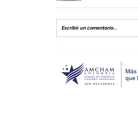
Escribir un comentario...
Nuevos aranceles de EE. UU. y
su impacto en Colombia
Más 
que 