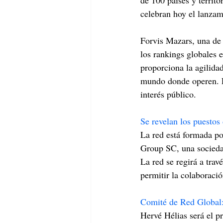
de 100 países y territ
celebran hoy el lanzam
Forvis Mazars, una de 
los rankings globales 
proporciona la agilidad
mundo donde operen. Es
interés público.
Se revelan los puestos 
La red está formada p
Group SC, una sociedad
La red se regirá a tra
permitir la colaboració
Comité de Red Global
Hervé Hélias será el p