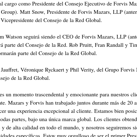
l cargo como Presidente del Consejo Ejecutivo de Forvis Ma
 Group). Matt Snow, Presidente de Forvis Mazars, LLP (anter
Vicepresidente del Consejo de la Red Global.
om Watson seguirá siendo el CEO de Forvis Mazars, LLP (an
 parte del Consejo de la Red. Rob Pruitt, Fran Randall y Ti
ormarán parte del Consejo de la Red Global.
Jauffret, Véronique Ryckaert y Phil Verity, del Grupo Forvis
sejo de la Red Global.
es un momento trascendental y emocionante para nuestros clie
nte. Mazars y Forvis han trabajado juntos durante más de 20 
er una experiencia excepcional al cliente. Estamos bien posi
todas partes, bajo una única marca global. Los clientes obtend
s y de alta calidad en todo el mundo, y nosotros seguiremos si
sidades específicas. Estoy muy orgulloso de ser el primer Pres