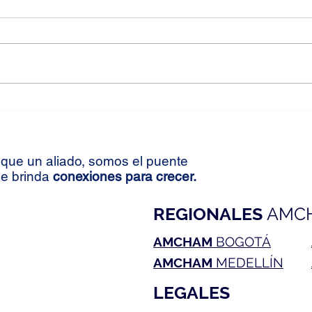
¿Cómo sería el "Plan Patriota
Congr
2.0"? Claves de la estrategia de
futur
seguridad entre EE. UU. y
Colo
Colombia
con C
que un aliado, somos el puente
avanc
le brinda
conexiones para crecer.
REGIONALES
AMC
AMCHAM
BOGOTÁ
AMCHAM
MEDELLÍN
LEGALES