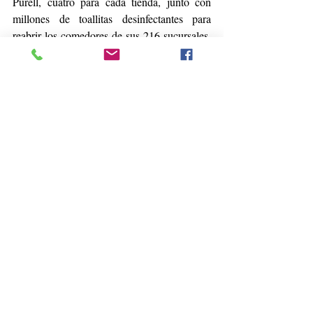
Purell, cuatro para cada tienda, junto con 
millones de toallitas desinfectantes para 
reabrir los comedores de sus 216 sucursales. 
La compañía también está pensando en 
rediseñar los baños y buscando 
dispensadores de jabón sin contacto. Es una 
inversión, pero vale la pena, destacó el CEO 
Carl Howard. "Quiero que el consumidor 
sepa que estoy haciendo todo lo posible para 
mantenerlo lo más seguro posible", declaró.
El presidente Trump y los dirigentes de las 
ligas deportivas más grandes de Estados 
Unidos parecen estar en 'el mismo canal' 
sobre la idea de que los juegos en vivo serán 
una parte fundamental de la recuperación del 
país. "La progresión debe ir primero con los 
deportes al aire libre: golf, tenis, natación 
para que podamos comenzar 'a probar las 