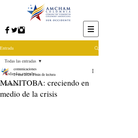
Entrada
Todas las entradas
comunicaciones
Todas las entradas
29 ene 2021
2 min de lectura
MANITOBA: creciendo en
Noticias
medio de la crisis