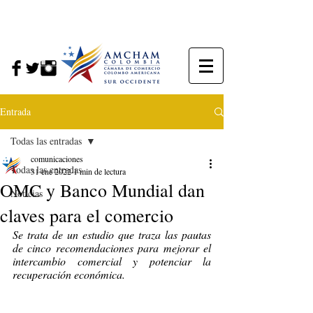
Entrada
Todas las entradas
comunicaciones
Todas las entradas
31 ene 2022
1 min de lectura
OMC y Banco Mundial dan
Noticias
claves para el comercio
Se trata de un estudio que traza las pautas 
de cinco recomendaciones para mejorar el 
intercambio comercial y potenciar la 
recuperación económica.