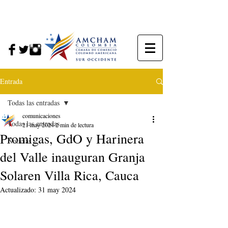
Entrada
Todas las entradas
comunicaciones
Todas las entradas
21 may 2024
2 min de lectura
Promigas, GdO y Harinera
Noticias
del Valle inauguran Granja
Solaren Villa Rica, Cauca
Actualizado:
31 may 2024